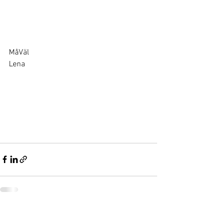
MåVäl
Lena
Visa alla
Senaste inlägg