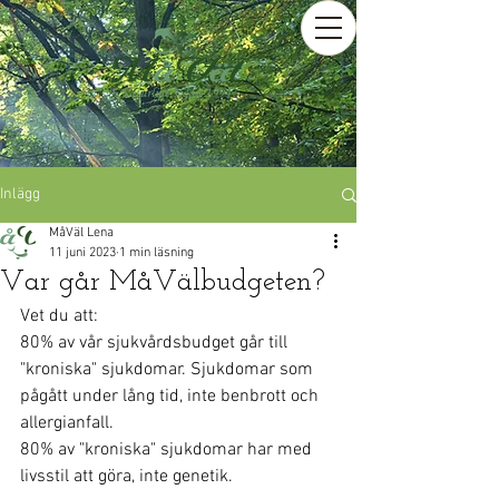
Inlägg
MåVäl Lena
11 juni 2023
1 min läsning
Var går MåVälbudgeten?
Vet du att:
80% av vår sjukvårdsbudget går till 
"kroniska" sjukdomar. Sjukdomar som 
pågått under lång tid, inte benbrott och 
allergianfall. 
80% av "kroniska" sjukdomar har med 
livsstil att göra, inte genetik.