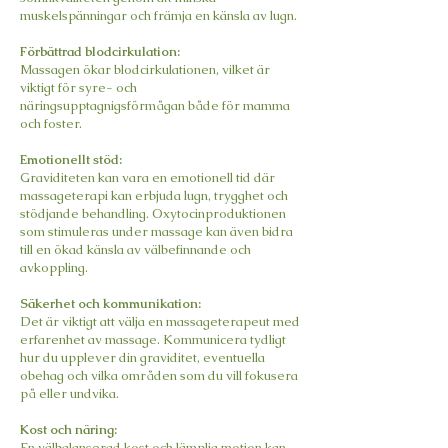
muskelspänningar och främja en känsla av lugn.
Förbättrad blodcirkulation:
Massagen ökar blodcirkulationen, vilket är
viktigt för syre- och
näringsupptagnigsförmågan både för mamma
och foster.
Emotionellt stöd:
Graviditeten kan vara en emotionell tid där
massageterapi kan erbjuda lugn, trygghet och
stödjande behandling. Oxytocinproduktionen
som stimuleras under massage kan även bidra
till en ökad känsla av välbefinnande och
avkoppling.
Säkerhet och kommunikation:
Det är viktigt att välja en massageterapeut med
erfarenhet av massage. Kommunicera tydligt
hur du upplever din graviditet, eventuella
obehag och vilka områden som du vill fokusera
på eller undvika.
Kost och näring:
En välbalanserad kost och lämplig motion kan