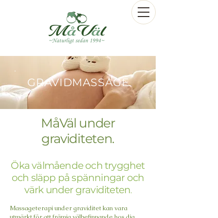
GRAVIDMASSAGE
MåVäl under
graviditeten.
Öka välmåen
de och trygghet
och släpp på spänningar och
värk under graviditeten
.
Massageterapi under graviditet kan vara
utmärkt för att främja välbefinnande hos dig