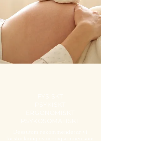
FYSISKT
PSYKISKT
ERGONOMISKT
PSYKOSOMATISKT
Dessutom rekommenderar vi
förstärkning av näringsämnen som