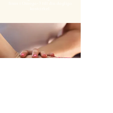
finns i Omega-3 till din dagliga
kostcirkel.