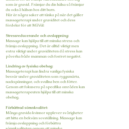
som är gravid. Främjar du din hälsa så främjar
du också hälsan hos ditt barn.
Här är några saker att tänka på när det gäller
massageterapi under graviditet och dess
fördelar för att MåVäl:
Stressreducerande och avslappning:
Massage kan hjälpa till att minska stress och
främja avslappning. Det är alltid viktigt men
extra viktigt under graviditeten då stress kan
påverka både mamman och fostret negativt.
Lindring av fysiska obehag:
Massageterapi kan lindra vanliga fysiska
besvär under graviditeten som ryggsmärta,
nackspänningar, och svullna ben och fötter.
Genom att fokusera på specifika områden kan
massageterapeuten hjälpa till att minska
obehag.
Förbättrad sömnkvalitet:
Många gravida kvinnor upplever svårigheter
att hitta en bekväm sovställning. Massage kan
främja avslappning och förbättra
sömnkvaliteten genom att minska