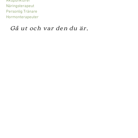
Akupunktörer
Näringsterapeut
Personlig Tränare
Hormonterapeuter
Gå ut och var den du är,
alla andra är redan
upptagna❣️
MåVäl AB
lena@maval.nu
Tel: 0708 96 85 06
Stockholm, Sverige