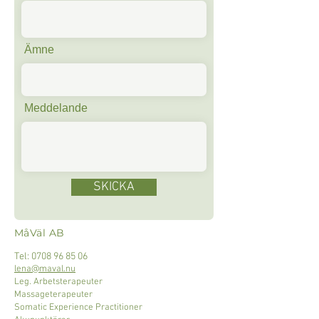
Ämne
Meddelande
SKICKA
MåVäl AB
Tel: 0708 96 85 06
lena@maval.nu
​Leg. Arbetsterapeuter
Massageterapeuter
Somatic Experience Practitioner