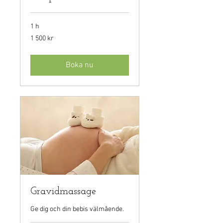
1 h
1 500
1 500 kr
svenska
kronor
Boka nu
Gravidmassage
Ge dig och din bebis välmående.