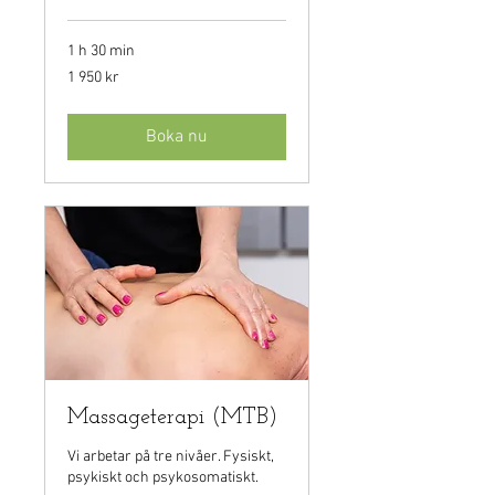
1 h 30 min
1 950
1 950 kr
svenska
kronor
Boka nu
Massageterapi (MTB)
Vi arbetar på tre nivåer. Fysiskt,
psykiskt och psykosomatiskt.