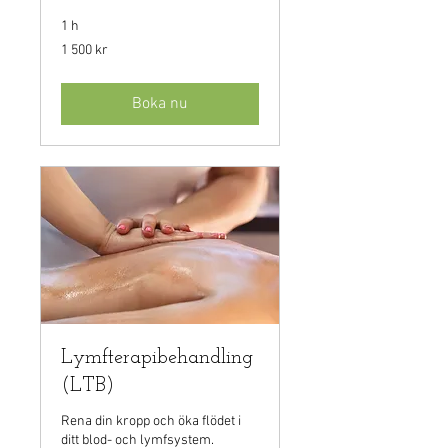
1 h
1 500
1 500 kr
svenska
kronor
Boka nu
Lymfterapibehandling
(LTB)
Rena din kropp och öka flödet i
ditt blod- och lymfsystem.