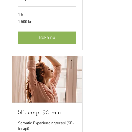
1 h
1 500
1 500 kr
svenska
kronor
Boka nu
SE-terapi 90 min
Somatic Experiencingterapi (SE-
terapi)