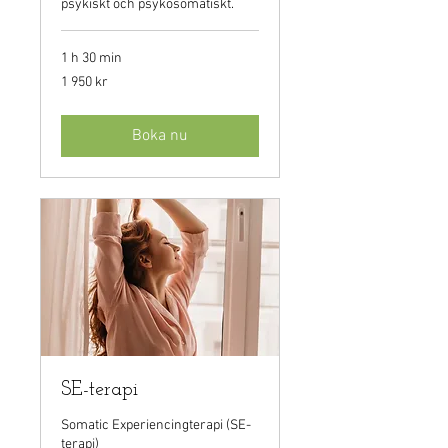
psykiskt och psykosomatiskt.
1 h 30 min
1 950
1 950 kr
svenska
kronor
Boka nu
SE-terapi
Somatic Experiencingterapi (SE-
terapi)