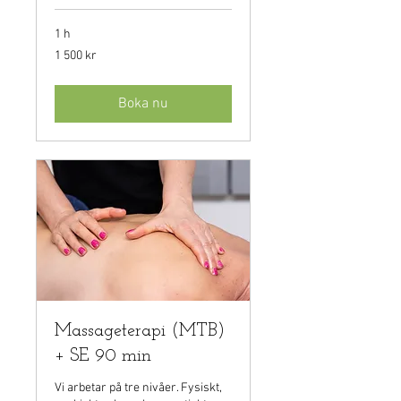
1 h
1 500
1 500 kr
svenska
kronor
Boka nu
Massageterapi (MTB)
+ SE 90 min
Vi arbetar på tre nivåer. Fysiskt,