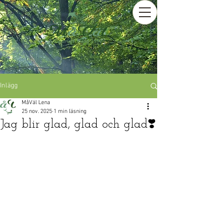
Inlägg
MåVäl Lena
25 nov. 2025
1 min läsning
Jag blir glad, glad och glad❣️