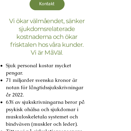
Kontakt
Vi ökar välmåendet, sänker
sjukdomsrelaterade
kostnaderna och ökar
frisktalen hos våra kunder.
Vi är MåVäl
.
Sjuk pers
onal kostar mycket
pengar.
71 miljarder svenska kronor ä
r
notan för långtidssjukskrivningar
år 2022.
63% av sjukskrivningarna beror på
psykisk ohälsa och s
jukdomar i
muskuloskeletala systemet och
bindväven
(muskler och leder).