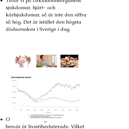
Tittar vi på cirkulationsorganens
sjukdomar, hjärt- och
kärlsjukdomar, så är inte den siffra
så hög. Det är is
t
ället den högsta
dödsorsaken i Sverige i dag.
Källa : Försäkringskassan 220402
Orsaken till många av dessa
besvär
är
livsstilsrelaterade. Vilket