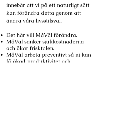
innebär att vi
på ett
naturligt sätt
kan
förändra detta genom att
ändra våra livsstilsval.
Det här vill
MåVäl
förändra.
MåVäl sänker sjukkostnaderna
och ökar frisktalen.
MåVäl arbeta preventivt så
ni kan
få ökad produktivitet och
effektivitet och er personal kan
bidra till företaget på bästa sätt.
Sjukpersonal är en dyr historia för
alla inblandade. Låt oss fö
rändra
denna uppåtgående trend.
Vill ni minska era sjukkostnader
och öka frisktalen kommer vi
gärna till er och berättar mer.
Kontakt