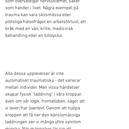
som överväldigar nervsystemet, saker 
som händer i livet. Några exempel på 
trauma kan vara skilsmässa eller 
plötsliga hälsofrågor, en arbetsförlust, ett 
bråk med en vän, kritik, medicinsk 
behandling eller en bilolycka. 
Alla dessa upplevelser är inte 
automatiskt traumatiska - det varierar 
mellan individer. Men vissa händelser 
skapar fysisk "laddning" i våra kroppar, 
även om vår logik, frontalloben, säger att 
vi lever/har överlevt. Genom att hjälpa 
kroppen att få ner den känslomässiga 
laddningen ser vi många yttre symtom 
minska. När människor lär sig att 