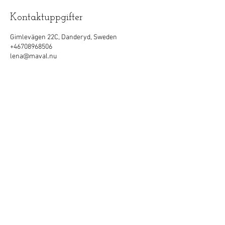
Kontaktuppgifter
Gimlevägen 22C, Danderyd, Sweden
+46708968506
lena@maval.nu
MåVäl AB
lena@maval.nu
Tel: 0708 96 85 06
Stockholm, Sverige