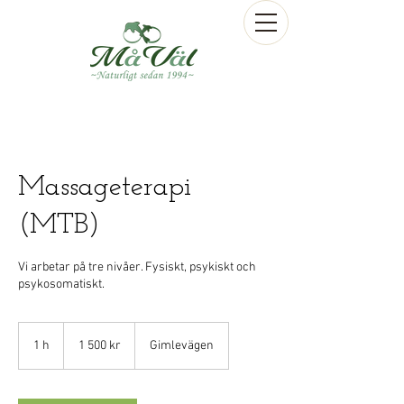
Massageterapi
(MTB)
Vi arbetar på tre nivåer. Fysiskt, psykiskt och
psykosomatiskt.
1 500
svenska
1 h
1
1 500 kr
Gimlevägen
kronor