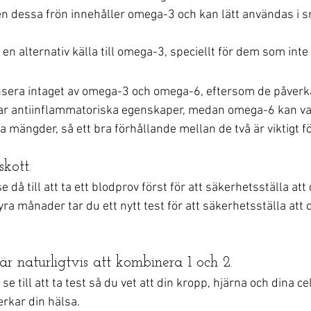
en dessa frön innehåller omega-3 och kan lätt användas i s
r en alternativ källa till omega-3, speciellt för dem som inte 
lansera intaget av omega-3 och omega-6, eftersom de påver
har antiinflammatoriska egenskaper, medan omega-6 kan va
a mängder, så ett bra förhållande mellan de två är viktigt f
skott. 
e då till att ta ett blodprov först för att säkerhetsställa at
 fyra månader tar du ett nytt test för att säkerhetsställa att 
 är naturligtvis att kombinera 1 och 2. 
 till att ta test så du vet att din kropp, hjärna och dina celle
rkar din hälsa.