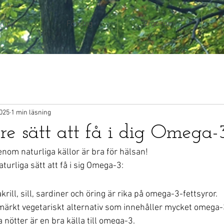
ngar
Företag
Ergonomi
2025
1 min läsning
tre sätt att få i dig Omega-
enom naturliga källor är bra för hälsan! 
turliga sätt att få i sig Omega-3:
krill, sill, sardiner och öring är rika på omega-3-fettsyror.
tmärkt vegetariskt alternativ som innehåller mycket omega-
 nötter är en bra källa till omega-3.