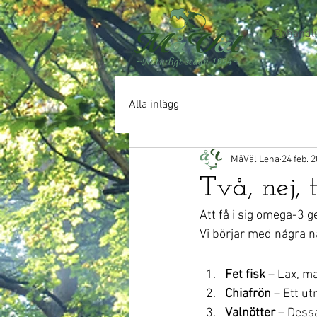
Behandli
Alla inlägg
MåVäl Lena
24 feb. 
Två, nej, 
Att få i sig omega-3 g
Vi börjar med några na
Fet fisk
 – Lax, ma
Chiafrön
 – Ett u
Valnötter
 – Dessa