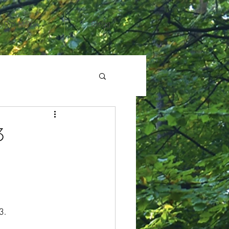
Om MåVäl
Blogg
3
3.