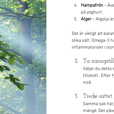
Hampafrön
 – Äv
på yoghurt.
Alger
 – Algolja ä
Det är viktigt att ba
olika sätt. Omega-3 
inflammatoriskt i stor
Ta näringstill
Väljer du detta s
tillskott.. Efter
nivå.
Tredje sättet
Samma sak här, se
mängd. Det påve