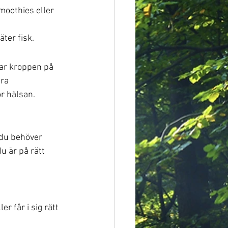
moothies eller 
äter fisk.
kar kroppen på 
ra 
ör hälsan.
t du behöver 
du är på rätt 
r får i sig rätt 