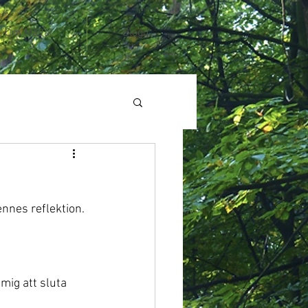
Om MåVäl
Blogg
ennes reflektion.
 mig att sluta 