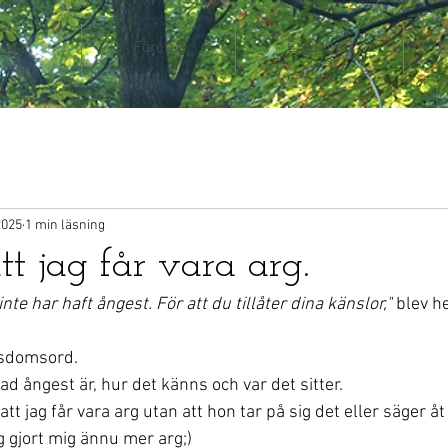
ngar
Företag
Ergonomi
2025
1 min läsning
tt jag får vara arg.
nte har haft ångest. För att du tillåter dina känslor," 
blev h
isdomsord.
d ångest är, hur det känns och var det sitter.
 att jag får vara arg utan att hon tar på sig det eller säger åt
 gjort mig ännu mer arg;)