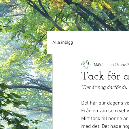
Behandli
Alla inlägg
MåVäl Lena
25 nov. 
Tack för a
"Det är nog därför du i
Det här blir dagens v
Från en vän som vet va
Mitt tack till henne är
med det. Det hade nog