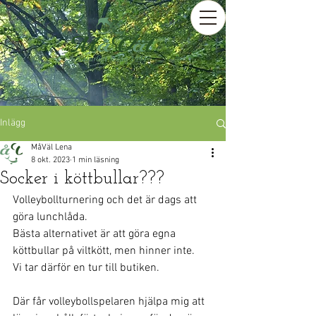
Inlägg
MåVäl Lena
8 okt. 2023
1 min läsning
Socker i köttbullar???
Volleybollturnering och det är dags att 
göra lunchlåda.
Bästa alternativet är att göra egna 
köttbullar på viltkött, men hinner inte.
Vi tar därför en tur till butiken.
Där får volleybollspelaren hjälpa mig att 