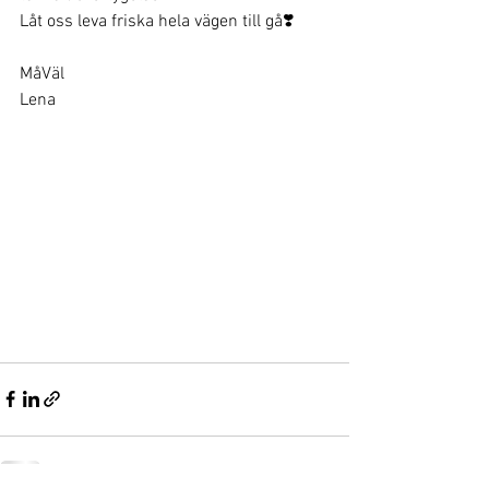
Låt oss leva friska hela vägen till gå❣️
MåVäl
Lena