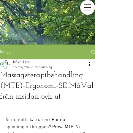
Inlägg
MåVäl Lena
15 maj 2020
1 min läsning
Massageterapibehandling
(MTB)-Ergonomi-SE MåVäl
från insidan och ut
Är du mitt i karriären? Har du 
spänningar i kroppen? Prova MTB. Vi 