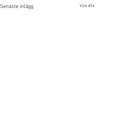
Visa alla
Senaste inlägg
MåVäl AB
lena@maval.nu
Tel: 0708 96 85 06
Stockholm, Sverige