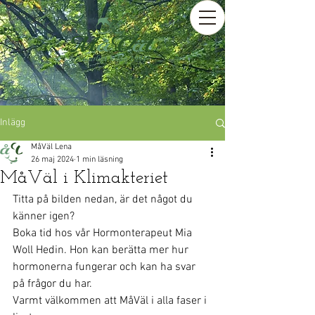
Inlägg
MåVäl Lena
26 maj 2024
1 min läsning
MåVäl i Klimakteriet
Titta på bilden nedan, är det något du 
känner igen?
Boka tid hos vår Hormonterapeut Mia 
Woll Hedin. Hon kan berätta mer hur 
hormonerna fungerar och kan ha svar 
på frågor du har.
Varmt välkommen att MåVäl i alla faser i 