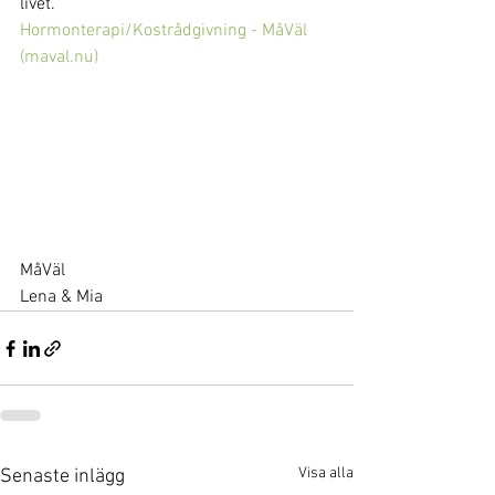
livet.
Hormonterapi/Kostrådgivning - MåVäl 
(
maval.nu
)
MåVäl
Lena & Mia
Visa alla
Senaste inlägg