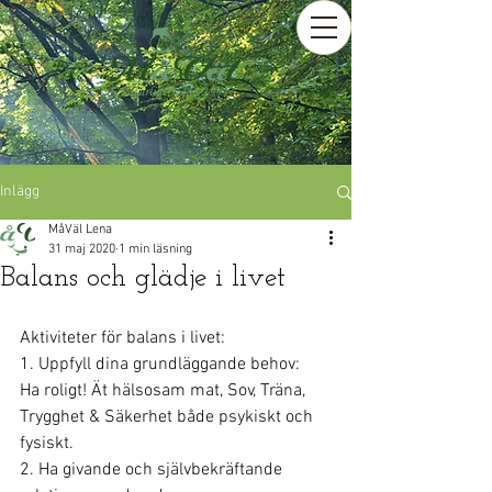
Inlägg
MåVäl Lena
31 maj 2020
1 min läsning
Balans och glädje i livet
Aktiviteter för balans i livet:
1. Uppfyll dina grundläggande behov:
Ha roligt! Ät hälsosam mat, Sov, Träna, 
Trygghet & Säkerhet både psykiskt och 
fysiskt.
2. Ha givande och självbekräftande 