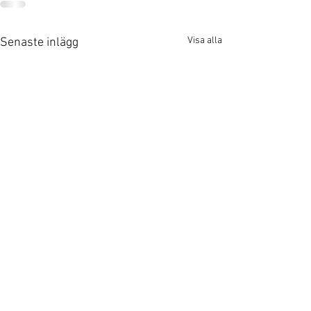
Visa alla
Senaste inlägg
MåVäl AB
lena@maval.nu