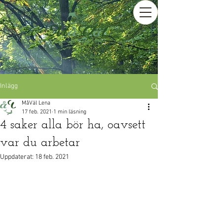
Inlägg
MåVäl Lena
17 feb. 2021
1 min läsning
4 saker alla bör ha, oavsett
var du arbetar
Uppdaterat:
18 feb. 2021