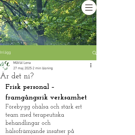
Inlägg
MåVäl Lena
27 maj 2025
2 min läsning
Är det ni?
Frisk personal – 
framgångsrik verksamhet
Förebygg ohälsa och stärk ert 
team med terapeutiska 
behandlingar och 
hälsofrämjande insatser på 